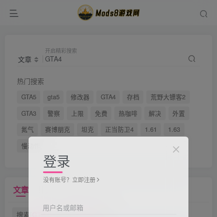
开启精彩搜索
文章
热门搜索
GTA5
gta5
修改器
GTA4
存档
荒野大镖客2
GTA3
警察
上限
免费
热咖啡
解决
外置
氮气
赛博朋克
坦克
正当防卫4
1.61
1.63
慢动作
登录
没有账号？立即注册
文章
用户
版块
帖子
用户名或邮箱
搜索[
GTA4
]，共找到
235
个文章