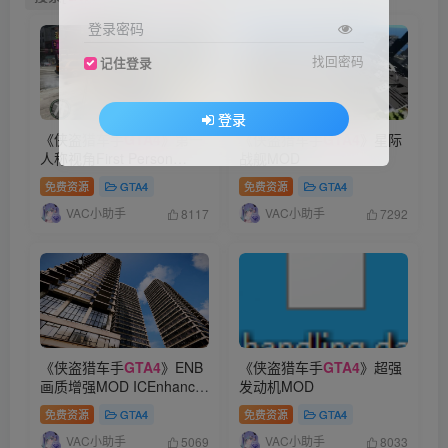
登录密码
找回密码
记住登录
登录
《侠盗猎车手
GTA4
》第一
《侠盗猎车手
GTA4
》星际
人称视角First Person
战舰MOD
v1.22 MOD
免费资源
GTA4
免费资源
GTA4
VAC小助手
VAC小助手
8117
7292
《侠盗猎车手
GTA4
》ENB
《侠盗猎车手
GTA4
》超强
画质增强MOD ICEnhancer
发动机MOD
3.0
免费资源
GTA4
免费资源
GTA4
VAC小助手
VAC小助手
5069
8033