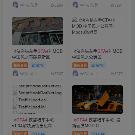
VAC小助手
VAC小助手
6285
8984
《侠盗猎车手
GTA4
》MOD
《侠盗猎车手
GTA4
》MOD
中国风之布朗克斯区
中国风之公爵区
免费资源
GTA4
免费资源
GTA4
VAC小助手
VAC小助手
7607
5972
《
GTA4
侠盗猎车手4》
《
GTA4
侠盗猎车手4》最
v1.04解决满街出租车
新画质MOD C-
TrafficLoad补丁
NERGYENB II
免费资源
GTA4
免费资源
GTA4