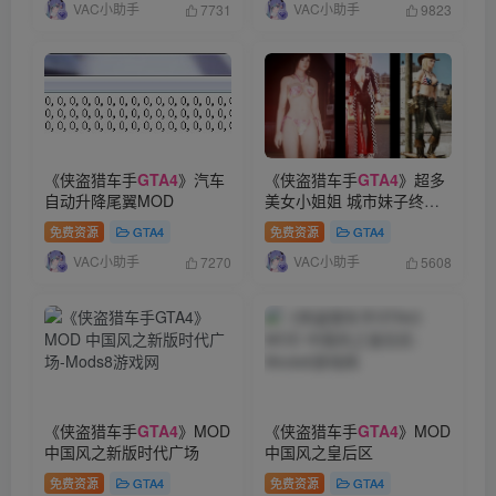
VAC小助手
VAC小助手
7731
9823
《侠盗猎车手
GTA4
》汽车
《侠盗猎车手
GTA4
》超多
自动升降尾翼MOD
美女小姐姐 城市妹子终极
大补 MOD模组 人物包V3
免费资源
GTA4
免费资源
GTA4
VAC小助手
VAC小助手
7270
5608
《侠盗猎车手
GTA4
》MOD
《侠盗猎车手
GTA4
》MOD
中国风之新版时代广场
中国风之皇后区
免费资源
GTA4
免费资源
GTA4