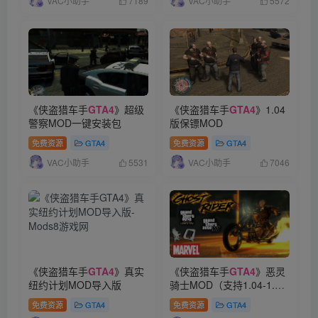
VAC小助手
VAC小助手
7189
5572
《侠盗猎车手
GTA4
》超级
《侠盗猎车手
GTA4
》1.04
警察MOD一键安装包
版保镖MOD
免费资源
GTA4
免费资源
GTA4
VAC小助手
VAC小助手
5531
7046
《侠盗猎车手
GTA4
》真实
《侠盗猎车手
GTA4
》恶灵
纽约计划MOD导入版
骑士MOD（支持1.04-1.07-
EFLC）
免费资源
GTA4
免费资源
GTA4