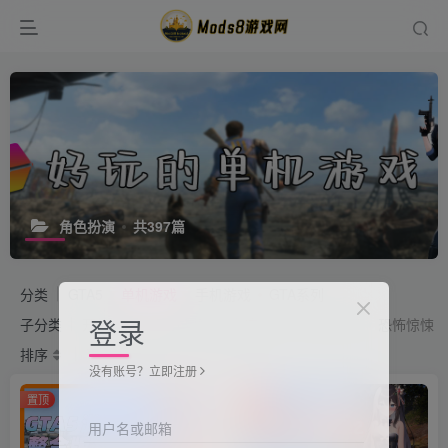
角色扮演
共397篇
分类
GTA5
单机游戏
手机游戏
GTA系列
登录
子分类
开放世界
动作冒险
竞速体育
模拟经营
恐怖惊悚
排序
更新
浏览
点赞
评论
没有账号？立即注册
置顶
置顶
用户名或邮箱