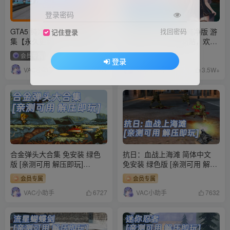
登录密码
GTA5 纯净版 整合版 游戏 合
荒野大镖客：救赎2 纯净版 游
找回密码
记住登录
集【永久更新贴，欢迎大家收
戏 合集 ?【永久更新贴，欢迎
藏】
大家收藏】
会员专属
登录
VAC小助手
VAC小助手
3.6W+
3.5W+
合金弹头大合集 免安装 绿色
抗日：血战上海滩 简体中文
版 [亲测可用 解压即玩]
免安装 绿色版 [亲测可用 解压
【2.37GB】
即玩]【346MB】
会员专属
会员专属
VAC小助手
VAC小助手
6727
7632