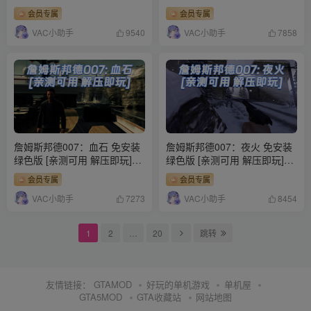
【5.64GB】
压即玩]【9.46GB】
会员专属
会员专属
VAC小助手
VAC小助手
9540
7858
詹姆斯邦德007：血石 免安装
詹姆斯邦德007：夜火 免安装
绿色版 [亲测可用 解压即玩]
绿色版 [亲测可用 解压即玩]
【9.08GB】
【1.15GB】
会员专属
会员专属
VAC小助手
VAC小助手
7273
8454
1
2
…
20
跳转
友情链接：
GTAMOD
好玩的单机游戏
单机屋
GTA5MOD
GTA收藏站
网站地图