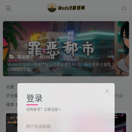
罪恶都市
共100篇
Mods8游戏网分享免费好玩的罪恶都市MOD，每日更新大量的
GTAMOD下载。
分类
GTA5
单机游戏
手机游戏
GTA系列
登录
子分类
GTA5
GTA4
罪恶都市
GTA三部曲
圣安地列斯
排序
更新
浏览
点赞
评论
没有账号？立即注册
用户名或邮箱