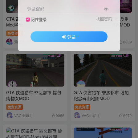
登录密码
GTA 罪恶都市：侠盗无双0.4
GTA 侠盗猎车 罪恶都市 反重
找回密码
记住登录
Mod整合版 Win11/10优化版
力CLEO让人和汽车漂浮MOD
（包含汉化包）
免费资源
免费资源
登录
汤米·维斯堤
VAC小助手
8943
8889
GTA 侠盗猎车 罪恶都市 提包
GTA 侠盗猎车 罪恶都市 增加
购物女MOD
纪念碑山地图MOD
免费资源
免费资源
VAC小助手
VAC小助手
9066
6972