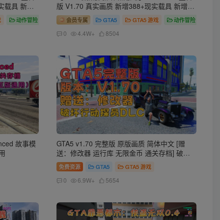
现实载具 新增
版 V1.70 真实画质 新增388+现实载具 新增
图 真实道路
698+精品人物 安达布拉湾城大型地图 真实道
戏
动作冒险
会员专属
GTA5
GTA5 游戏
动作冒险
武器包 超多
路+各种名牌店+苹果手机 科幻混搭武器包 超
修改器 运行库
多有趣脚本 新增任务系统 [赠送：修改器 运行
0
4.4W+
8504
库 无限金币 通关存档]【137 GB】
nced 故事模
GTA5 v1.70 完整版 原版画质 简体中文 [赠
专用
送：修改器 运行库 无限金币 通关存档] 破坏
行动探员DLC【115GB】
免费资源
GTA5
GTA5 游戏
0
6.9W+
5654