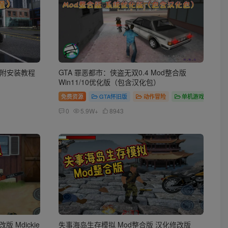
载 附安装教程
GTA 罪恶都市：侠盗无双0.4 Mod整合版
Win11/10优化版（包含汉化包）
免费资源
GTA怀旧版
动作冒险
单机游戏
0
5.9W+
8943
 Mdickie
失事海岛生存模拟 Mod整合版 汉化修改版