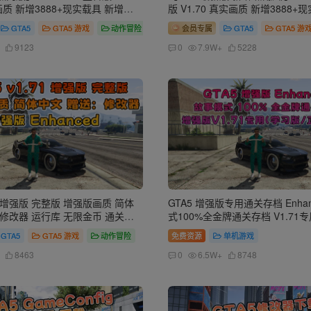
实画质 新增3888+现实载具 新增
版 V1.70 真实画质 新增3888+
品人物 中国风+中国香港地图 真实道
2698+精品人物 湾岸工业都市地
GTA5
GTA5 游戏
动作冒险
会员专属
GTA5
GTA5 游
店 科幻混搭武器包 超多有趣脚本
+各种名牌店+苹果手机 科幻混搭
 [赠送：修改器 运行库 无限金币
有趣脚本 新增任务系统 [赠送：
9123
0
7.9W+
5228
44 GB】
无限金币 通关存档]【241 GB】
.71 增强版 完整版 增强版画质 简体
GTA5 增强版专用通关存档 Enha
：修改器 运行库 无限金币 通关存
式100%全金牌通关存档 V1.71
hanced【94.5GB】
GTA5
GTA5 游戏
动作冒险
免费资源
单机游戏
8463
0
6.5W+
8748