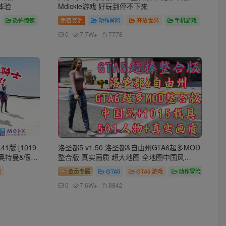
体验
Mdickie游戏 好玩到停不下来
恐怖惊悚
免费资源
动作冒险
开放世界
手机游戏
0
7.7W+
7778
1版 [1019
洛圣都5 v1.50 洛圣都&自由州GTA6超多MOD
 奥特曼&假面
整合版 真实画质 超大地图 全地图中国风
技能 2+1
1015辆添加＆替换载具 501位添加＆GTA6主
戏
会员专属
GTA5
GTA5 游戏
动作冒险
GB】
角【137GB】
0
7.6W+
8842