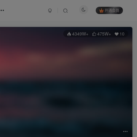
开通会员
4349W+
475W+
10