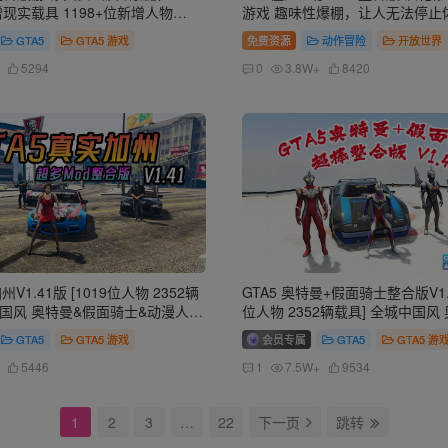
增现实载具 1198+位新增人物
游戏 趣味性爆棚，让人无法停止
多好玩有趣脚本 中国风 迪拜朱美拉海
GTA5
GTA5 游戏
免费资源
动作冒险
开放世界
马力欧工坊赛道地图【115GB】
5294
0
3.8W+
8420
州V1.41版 [1019位人物 2352辆
GTA5 奥特曼+假面骑士整合版V1.4
中国风 奥特曼&假面骑士&动漫人物
位人物 2352辆载具] 全城中国风
超级英雄技能 2+1修改器 爽玩畅玩
骑士&动漫人物&真实人物 超级英雄
GTA5
GTA5 游戏
会员专属
GTA5
GTA5 游
6 GB】
修改器 爽玩畅玩超稳定版【146 
5446
1
7.5W+
9534
1
2
3
…
22
下一页
跳转