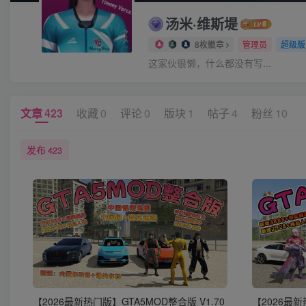
汤米·维斯堤
8枚徽章
管理员
超级版
这家伙很懒，什么都没有写...
文章
423
收藏
0
评论
0
版块
1
帖子
4
粉丝
10
发布
423
【2026最新热门版】GTA5MOD整合版 V1.70
【2026最