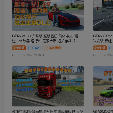
GTA5 v1.69 完整版 原版画质 简体中文 [赠
GTA5 Gam
送：修改器 运行库 无限金币 通关存档] 油水
决安装 模组 
榨干赏金生意DLC【114GB】
免费资源
GTA5
GTA5 游戏
免费资源
0
5.6W+
7681
0
4.7W+
遨游中国2极致画质增强版 中国风车辆包 大型
GTA5MO