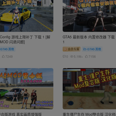
eConfig 游戏上限补丁 下载 1 [解
GTA5 最新版本 内置修改器 下
MOD 闪退问题]
1
GTA5 其他
会员专属
GTA5 其他
7249
0
5.1W+
7156
D整合版游戏 真实画质增强版
重生僵尸生存 Mod整合版 汉化修改版