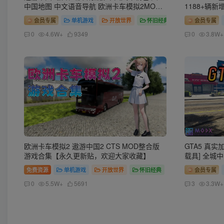
中国地图 中文语音导航 欧洲卡车模拟2MOD
1188+辆新
整合版 简体中文 免安装 绿色版 [亲测可用 解
v1.41超
会员专属
单机游戏
开放世界
怀旧经典
会员专属
压即玩]【44.6 GB】
岸地图+狸克
0
4.6W+
9349
0
3.8W+
欧洲卡车模拟2 遨游中国2 CTS MOD整合版
GTA5 真实加
游戏合集【永久更新贴，欢迎大家收藏】
载具] 全城
&真实人物 
免费资源
单机游戏
开放世界
怀旧经典
会员专属
超稳定版【14
0
5.5W+
5691
3
3.3W+