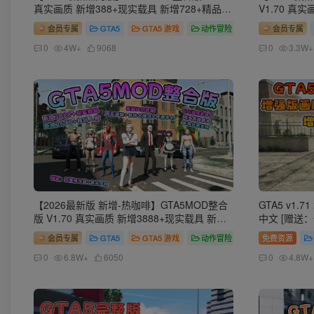
真实画质 新增388+现实载具 新增728+精品人
V1.70 真
物 中国风+中国香港地图 真实道路+各种名牌
2728+精
会员专属
GTA5
GTA5 游戏
动作冒险
会员专属
店 科幻混搭武器包 超多有趣脚本 新增任务系
路+各种名牌
统 [赠送：修改器 运行库 无限金币 通关存档]
新增任务系统
0
4W+
9068
0
3.3W+
【140 GB】
通关存档]【2
【2026最新版 新增-热咖啡】GTA5MOD整合
GTA5 v1
版 V1.70 真实画质 新增3888+现实载具 新增
中文 [赠送
2698+精品人物 美国纽约地图 真实道路+各种
档] 增强版En
会员专属
GTA5
GTA5 游戏
动作冒险
免费资源
名牌店+苹果手机 科幻混搭武器包 超多有趣脚
本 新增任务系统 [赠送：修改器 运行库 无限
0
6.8W+
6050
0
4.8W+
金币 通关存档]【241 GB】