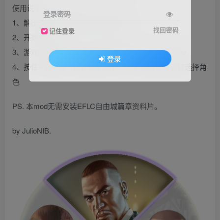
使用说明
登录密码
1、解压缩到游戏目录Scripts文件夹
找回密码
记住登录
2、开始游戏
3、游戏中按数字键1～3分别切换Niko、Luis、Johnny
登录
4、按住X键不放可以看到角色HUD，移动鼠标可旋转选择角
色
PS. 本mod无需安装EFLC自由城篇章资料片。
by JulioNIB.