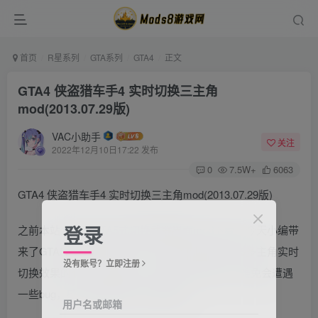
首页
R星系列
GTA系列
GTA4
正文
GTA4 侠盗猎车手4 实时切换三主角
mod(2013.07.29版)
VAC小助手
关注
2022年12月10日17:22 发布
0
7.5W+
6063
GTA4 侠盗猎车手4 实时切换三主角mod(2013.07.29版)
登录
之前本站介绍过GTA5式切换武器界面mod下载，今天小编带
来了GTA5敲碗系列第二弹，在GTA4中实现GTA5多主角实时
没有账号？立即注册
切换效果的mod。虽然这个mod还在开发阶段，难免会遭遇
一些bug，感兴趣的玩家可以尝尝鲜。
用户名或邮箱