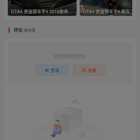
GTA4 侠盗猎车手4 2018款奔驰S63轿跑MOD
GTA4 侠
评论
抢沙发
请登录后发表评论
登录
注册